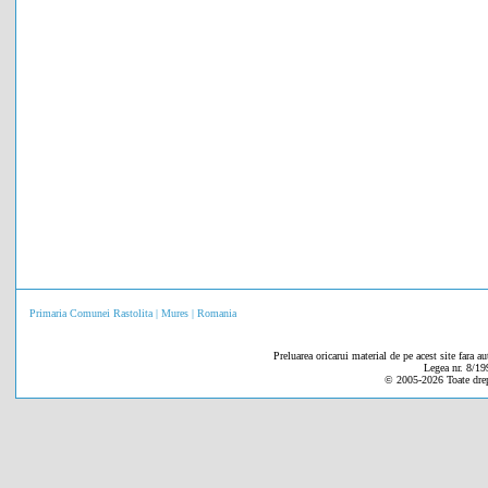
Primaria Comunei Rastolita | Mures | Romania
Preluarea oricarui material de pe acest site fara au
Legea nr. 8/19
© 2005-
2026 Toate drep