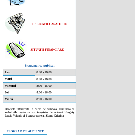
PUBLICATII CASATORIE
SITUATII FINANCIARE
Programul cu publicul
Luni
8:00 - 16:00
Marti
8:00 - 16:00
Miercuri
8:00 - 16:00
Joi
8:00 - 16:00
Vineri
8:00 - 16:00
Decesele intervenite in zilele de sambata, dumineca si
sarbatorile legale se vor inregistra de referent Hurghiș
Ionela Valonia si Secretar general Slama Cristina
PROGRAM DE AUDIENȚE