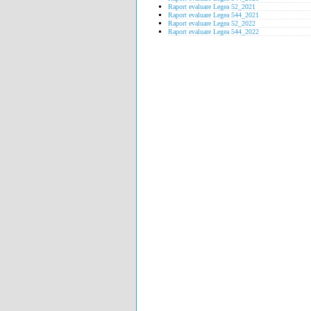
Raport evaluare Legea 52_2021
Raport evaluare Legea 544_2021
Raport evaluare Legea 52_2022
Raport evaluare Legea 544_2022