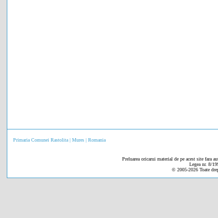
Primaria Comunei Rastolita | Mures | Romania
Preluarea oricarui material de pe acest site fara au
Legea nr. 8/19
© 2005-
2026 Toate drep