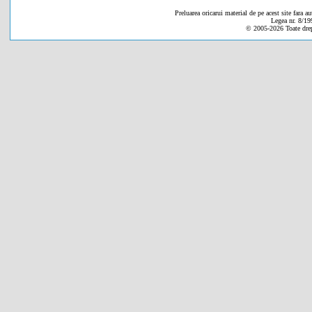
Preluarea oricarui material de pe acest site fara au
Legea nr. 8/19
© 2005-
2026 Toate drep