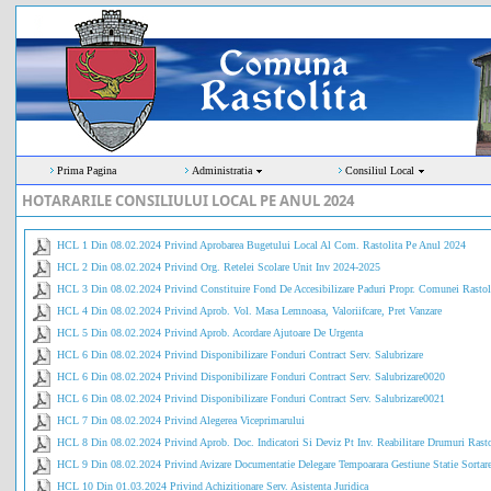
Prima Pagina
Administratia
Consiliul Local
HOTARARILE CONSILIULUI LOCAL PE ANUL 2024
HCL 1 Din 08.02.2024 Privind Aprobarea Bugetului Local Al Com. Rastolita Pe Anul 2024
HCL 2 Din 08.02.2024 Privind Org. Retelei Scolare Unit Inv 2024-2025
HCL 3 Din 08.02.2024 Privind Constituire Fond De Accesibilizare Paduri Propr. Comunei Rastol
HCL 4 Din 08.02.2024 Privind Aprob. Vol. Masa Lemnoasa, Valoriifcare, Pret Vanzare
HCL 5 Din 08.02.2024 Privind Aprob. Acordare Ajutoare De Urgenta
HCL 6 Din 08.02.2024 Privind Disponibilizare Fonduri Contract Serv. Salubrizare
HCL 6 Din 08.02.2024 Privind Disponibilizare Fonduri Contract Serv. Salubrizare0020
HCL 6 Din 08.02.2024 Privind Disponibilizare Fonduri Contract Serv. Salubrizare0021
HCL 7 Din 08.02.2024 Privind Alegerea Viceprimarului
HCL 8 Din 08.02.2024 Privind Aprob. Doc. Indicatori Si Deviz Pt Inv. Reabilitare Drumuri Rasto
HCL 9 Din 08.02.2024 Privind Avizare Documentatie Delegare Tempoarara Gestiune Statie Sortare
HCL 10 Din 01.03.2024 Privind Achizitionare Serv. Asistenta Juridica