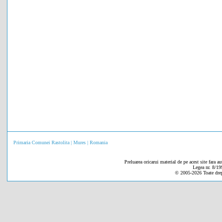
Primaria Comunei Rastolita | Mures | Romania
Preluarea oricarui material de pe acest site fara au
Legea nr. 8/19
© 2005-
2026 Toate drep