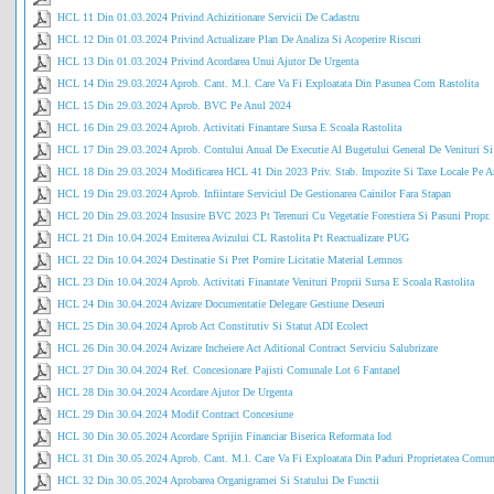
HCL 11 Din 01.03.2024 Privind Achizitionare Servicii De Cadastru
HCL 12 Din 01.03.2024 Privind Actualizare Plan De Analiza Si Acoperire Riscuri
HCL 13 Din 01.03.2024 Privind Acordarea Unui Ajutor De Urgenta
HCL 14 Din 29.03.2024 Aprob. Cant. M.l. Care Va Fi Exploatata Din Pasunea Com Rastolita
HCL 15 Din 29.03.2024 Aprob. BVC Pe Anul 2024
HCL 16 Din 29.03.2024 Aprob. Activitati Finantare Sursa E Scoala Rastolita
HCL 17 Din 29.03.2024 Aprob. Contului Anual De Executie Al Bugetului General De Venituri Si 
HCL 18 Din 29.03.2024 Modificarea HCL 41 Din 2023 Priv. Stab. Impozite Si Taxe Locale Pe A
HCL 19 Din 29.03.2024 Aprob. Infiintare Serviciul De Gestionarea Cainilor Fara Stapan
HCL 20 Din 29.03.2024 Insusire BVC 2023 Pt Terenuri Cu Vegetatie Forestiera Si Pasuni Propr.
HCL 21 Din 10.04.2024 Emiterea Avizului CL Rastolita Pt Reactualizare PUG
HCL 22 Din 10.04.2024 Destinatie Si Pret Pornire Licitatie Material Lemnos
HCL 23 Din 10.04.2024 Aprob. Activitati Finantate Venituri Proprii Sursa E Scoala Rastolita
HCL 24 Din 30.04.2024 Avizare Documentatie Delegare Gestiune Deseuri
HCL 25 Din 30.04.2024 Aprob Act Constitutiv Si Statut ADI Ecolect
HCL 26 Din 30.04.2024 Avizare Incheiere Act Aditional Contract Serviciu Salubrizare
HCL 27 Din 30.04.2024 Ref. Concesionare Pajisti Comunale Lot 6 Fantanel
HCL 28 Din 30.04.2024 Acordare Ajutor De Urgenta
HCL 29 Din 30.04.2024 Modif Contract Concesiune
HCL 30 Din 30.05.2024 Acordare Sprijin Financiar Biserica Reformata Iod
HCL 31 Din 30.05.2024 Aprob. Cant. M.l. Care Va Fi Exploatata Din Paduri Proprietatea Comune
HCL 32 Din 30.05.2024 Aprobarea Organigramei Si Statului De Functii