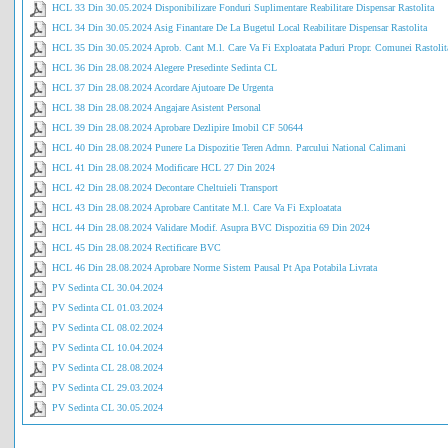
HCL 33 Din 30.05.2024 Disponibilizare Fonduri Suplimentare Reabilitare Dispensar Rastolita
HCL 34 Din 30.05.2024 Asig Finantare De La Bugetul Local Reabilitare Dispensar Rastolita
HCL 35 Din 30.05.2024 Aprob. Cant M.l. Care Va Fi Exploatata Paduri Propr. Comunei Rastolit
HCL 36 Din 28.08.2024 Alegere Presedinte Sedinta CL
HCL 37 Din 28.08.2024 Acordare Ajutoare De Urgenta
HCL 38 Din 28.08.2024 Angajare Asistent Personal
HCL 39 Din 28.08.2024 Aprobare Dezlipire Imobil CF 50644
HCL 40 Din 28.08.2024 Punere La Dispozitie Teren Admn. Parcului National Calimani
HCL 41 Din 28.08.2024 Modificare HCL 27 Din 2024
HCL 42 Din 28.08.2024 Decontare Cheltuieli Transport
HCL 43 Din 28.08.2024 Aprobare Cantitate M.l. Care Va Fi Exploatata
HCL 44 Din 28.08.2024 Validare Modif. Asupra BVC Dispozitia 69 Din 2024
HCL 45 Din 28.08.2024 Rectificare BVC
HCL 46 Din 28.08.2024 Aprobare Norme Sistem Pausal Pt Apa Potabila Livrata
PV Sedinta CL 30.04.2024
PV Sedinta CL 01.03.2024
PV Sedinta CL 08.02.2024
PV Sedinta CL 10.04.2024
PV Sedinta CL 28.08.2024
PV Sedinta CL 29.03.2024
PV Sedinta CL 30.05.2024