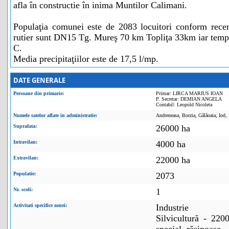
afla în constructie în inima Muntilor Calimani.
Populaţia comunei este de 2083 locuitori conform rece
rutier sunt DN15 Tg. Mureş 70 km Topliţa 33km iar tempe
C.
Media precipitaţiilor este de 17,5 l/mp.
DATE GENERALE
Persoane din primarie:
Primar: LIRCA MARIUS IOAN
P. Secretar: DEMIAN ANGELA
Contabil: Leopold Nicoleta
Numele satelor aflate in administratie:
Andreneasa, Borzia, Gălăoaia, Iod, 
Suprafata:
26000 ha
Intravilan:
4000 ha
Extravilan:
22000 ha
Populatie:
2073
Nr. scoli:
1
Activitati specifice zonei:
Industrie
Silvicultură - 22