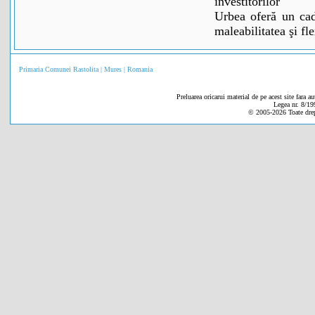
investitorilor
Urbea oferă un cad
maleabilitatea şi fl
Primaria Comunei Rastolita | Mures | Romania
Preluarea oricarui material de pe acest site fara au
Legea nr. 8/19
© 2005-
2026 Toate drep