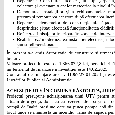
Repararea/ Construirea acoperişului tip şarpantă
colectare şi evacuare a apelor meteorice la nivelul în
Demontarea instalaţiilor şi a echipamentelor mon
precum şi remontarea acestora după efectuarea lucrăr
Repararea elementelor de construcţie ale faţadei 
desprindere şi/sau afectează funcţionalitatea clădirii;
Refacerea finisajelor interioare în zonele de interven
Reabilitarea/ modernizarea instalatiei electrice, inloc
sau subdimensionate.
În prezent s-a emis Autorizația de construire și urmează
lucrări.
Valoare proiectului este de 1.366.072,8 lei, beneficiari f
iar termenul de finalizare a investiției este 14.02.2025.
Contractul de finanțare are nr. 11067/27.01.2023 și este
Lucrărilor Publice și Administrației.
ACHIZIȚIE UTV ÎN COMUNA RĂSTOLIȚA, JUD
Proiectul presupune achiziţionarea unui UTV pentru stin
situații de urgență, dotat cu cu rezervor de apă și rolă d
pompă de înaltă presiune care va putea pompa apă din pu
locul unde se manifestă un incendiu, lamă de zăpadă pent