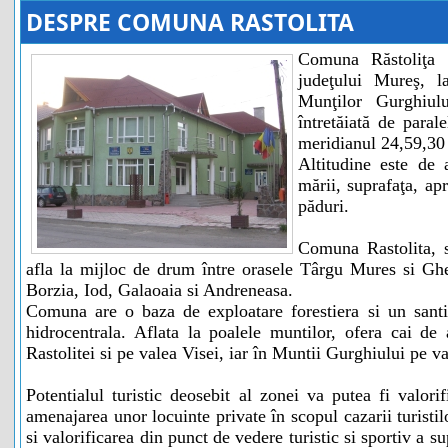
DESPRE COMUNA RASTOLITA
Comuna Răstoliţa 
judeţului Mureş, l
Munţilor Gurghiul
întretăiată de paral
meridianul 24,59,30 
Altitudine este de
mării, suprafaţa, a
păduri.
Comuna Rastolita, s
afla la mijloc de drum între orasele Târgu Mures si Ghe
Borzia, Iod, Galaoaia si Andreneasa.
Comuna are o baza de exploatare forestiera si un santi
hidrocentrala. Aflata la poalele muntilor, ofera cai d
Rastolitei si pe valea Visei, iar în Muntii Gurghiului pe va
Potentialul turistic deosebit al zonei va putea fi valori
amenajarea unor locuinte private în scopul cazarii turisti
si valorificarea din punct de vedere turistic si sportiv a s