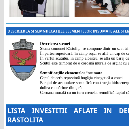
DESCRIEREA SI SEMNIFICATIILE ELEMENTELOR INSUMATE ALE ST
Descrierea stemei
Stema comunei Răstoliţa se compune dintr-un scut triun
În partea superioară, în câmp roşu, se află un cap de ce
În vârful scutului, în câmp albastru, se află un baraj d
Scutul este trimbrat de o coroană murală de argint cu u
Semnificaţiile elementelor însumate
Capul de cerb reprezintă bogăţia cinegetică a zonei.
Barajul de acumulare semnifică construcţia hidroenerge
doilea ca mărime din ţară.
Coroana murală cu un turn crenelat semnifică faptul că
LISTA INVESTITII AFLATE IN 
RASTOLITA