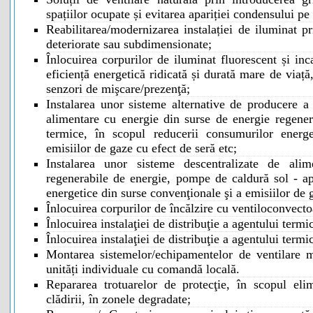
spațiilor ocupate și evitarea apariției condensului p
Reabilitarea/modernizarea instalației de iluminat pr
deteriorate sau subdimensionate;
Înlocuirea corpurilor de iluminat fluorescent și in
eficiență energetică ridicată și durată mare de viaț
senzori de mişcare/prezenţă;
Instalarea unor sisteme alternative de producere a 
alimentare cu energie din surse de energie regenera
termice, în scopul reducerii consumurilor energ
emisiilor de gaze cu efect de seră etc;
Instalarea unor sisteme descentralizate de alim
regenerabile de energie, pompe de caldură sol - ap
energetice din surse convenţionale şi a emisiilor de g
Înlocuirea corpurilor de încălzire cu ventiloconvecto
Înlocuirea instalaţiei de distribuţie a agentului termi
Înlocuirea instalaţiei de distribuţie a agentului ter
Montarea sistemelor/echipamentelor de ventilare m
unități individuale cu comandă locală.
Repararea trotuarelor de protecţie, în scopul elimin
clădirii, în zonele degradate;