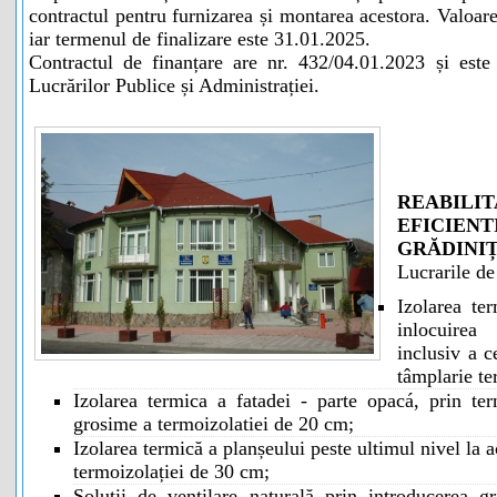
contractul pentru furnizarea și montarea acestora. Valoare
iar termenul de finalizare este 31.01.2025.
Contractul de finanțare are nr. 432/04.01.2023 și este 
Lucrărilor Publice și Administrației.
REABI
EFICIE
GRĂDINI
Lucrarile de
Izolarea ter
inlocuirea
inclusiv a c
tâmplarie te
Izolarea termica a fatadei - parte opacá, prin ter
grosime a termoizolatiei de 20 cm;
Izolarea termică a planșeului peste ultimul nivel la 
termoizolației de 30 cm;
Soluții de ventilare naturală prin introducerea gr