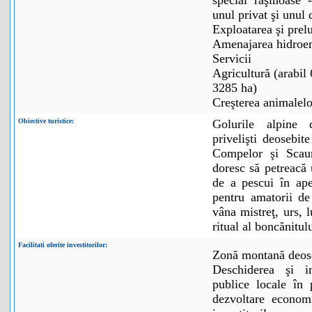
special răşinoase 
unul privat şi unul 
Exploatarea şi prel
Amenajarea hidroen
Servicii
Agricultură (arabil
3285 ha)
Creşterea animalelo
Obiective turistice:
Golurile alpine 
privelişti deosebi
Compelor şi Scau
doresc să petreacă 
de a pescui în ape
pentru amatorii de
vâna mistreţ, urs, 
ritual al boncănitul
Facilitati oferite investitorilor:
Zonă montană deos
Deschiderea şi im
publice locale în 
dezvoltare economi