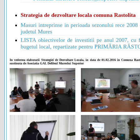
Strategia de dezvoltare locala comuna Rastolita
Masuri intreprinse in perioada sezonului rece 2008 
judetul Mures
LISTA obiectivelor de investitii pe anul 2007, cu f
bugetul local, repartizate pentru PRIMĂRIA RĂS
In vedereea elaborarii Strategiei de Dezvoltare Locala, in data de 01.02.2016 in Comuna Rastol
sustinuta de Asociatia GAL Defileul Mureslui Superior