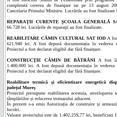
completată cererea de finanţare iar pe 13 august 2
Cancelaria Primului Ministru. Lucrările au fost finalizate
REPARAŢII CURENTE ŞCOALA GENERALĂ S
66.728 lei. Lucrările de reparaţii au fost finalizate.
REABILITARE CĂMIN CULTURAL SAT IOD
A fos
621.940 lei. A fost depusă documentația în vederea o
Proiectul a fost declarat eligibil dar fără finanțare.
CONSTRUCŢIE CĂMIN DE BĂTRÂNI
A fost în
1.400.000 lei. A fost depusă documentația în vederea o
Proiectul a fost declarat eligibil dar fără finanțare.
Reabilitare termică și eficientizare energetică d
județul Mureș
Proiectul presupune reabilitarea acestuia, anveloparea 
tâmplăriilor și refacerea trotuarului adiacent.
În prezent s-a emis Autorizația de construire și urmează
lucrări.
Valoare proiectului este de 1.402.259,77 lei, beneficiari f