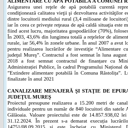
ALIMENTARE CU APĂ POTABILĂ A COMUNEI R
Asigurarea unei reţele de apă potabilă curentă rep
condiţionează calitatea vieţii şi dezvoltarea activităţilo
dintre locuitorii mediului rural (3,4 milioane de locuitor
iar în ceea ce priveşte reţeaua de apă caldă situaţia est
fiind acest lucru, majoritatea gospodăriilor (70%), folos
În 2003, 43,6% din lungimea totală a reţelelor de aliment
rurale, iar 56,4% în zonele urbane. În anul 2007 a avut loc
pentru realizarea lucrărilor de investiţie “Alimentare 
judeţul Mureş”. Contractul a fost semnat în luna augu
2018 a fost semnat contractul de finanțare cu Mini
Administrației Publice, în cadrul Programului Național de
”Extindere alimentare potabilă în Comuna Răstolița”. Luc
finalizate în anul 2021
CANALIZARE MENAJERĂ ŞI STAŢIE DE EPUR
JUDEŢUL MUREŞ
Proiectul presupune realizarea a 15.200 metri de canal
individuale pentru un număr de 840 locuitori din satele A
Gălăoaia. Valoare proiectului este de 14.857.938,02 lei
31.12.2024. În prezent s-a demarat execuția lucrărilo
14751/08.09.2015 și este încheiat cu Ministerul De