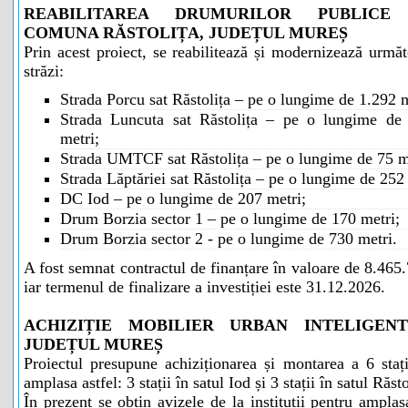
REABILITAREA DRUMURILOR PUBLICE
COMUNA RĂSTOLIȚA, JUDEȚUL MUREȘ
Prin acest proiect, se reabilitează și modernizează următ
străzi:
Strada Porcu sat Răstolița – pe o lungime de 1.292 m
Strada Luncuta sat Răstolița – pe o lungime de
metri;
Strada UMTCF sat Răstolița – pe o lungime de 75 m
Strada Lăptăriei sat Răstolița – pe o lungime de 252
DC Iod – pe o lungime de 207 metri;
Drum Borzia sector 1 – pe o lungime de 170 metri;
Drum Borzia sector 2 - pe o lungime de 730 metri.
A fost semnat contractul de finanțare în valoare de 8.465.
iar termenul de finalizare a investiției este 31.12.2026.
ACHIZIȚIE MOBILIER URBAN INTELIGEN
JUDEȚUL MUREȘ
Proiectul presupune achiziționarea și montarea a 6 staț
amplasa astfel: 3 stații în satul Iod și 3 stații în satul Răsto
În prezent se obțin avizele de la instituții pentru ampla